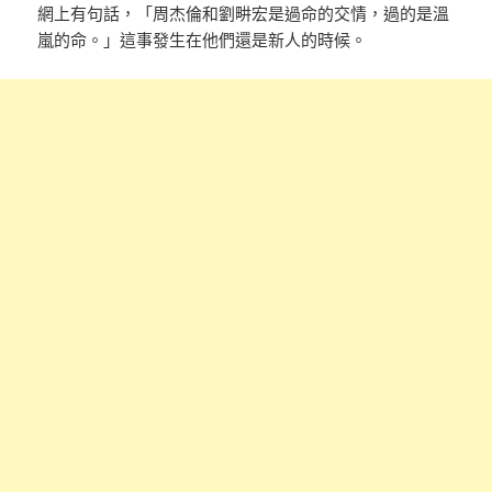
網上有句話，「周杰倫和劉畊宏是過命的交情，過的是溫
嵐的命。」這事發生在他們還是新人的時候。