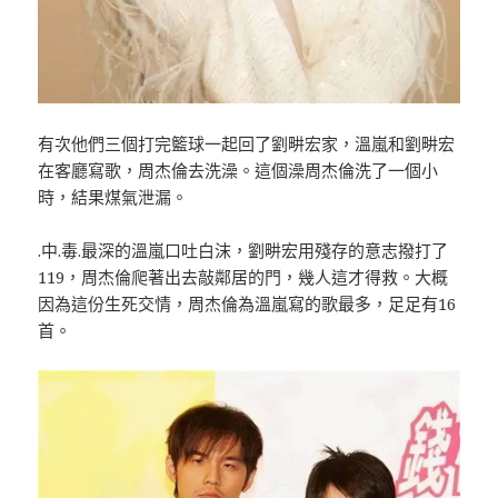
有次他們三個打完籃球一起回了劉畊宏家，溫嵐和劉畊宏
在客廳寫歌，周杰倫去洗澡。這個澡周杰倫洗了一個小
時，結果煤氣泄漏。
.中.毒.最深的溫嵐口吐白沫，劉畊宏用殘存的意志撥打了
119，周杰倫爬著出去敲鄰居的門，幾人這才得救。大概
因為這份生死交情，周杰倫為溫嵐寫的歌最多，足足有16
首。