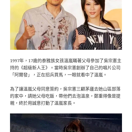
1997年，17歲的泰雅族女孩溫嵐瞞著父母參加了吳宗憲主
持的《超級新人王》。當時吳宗憲創辦了自己的唱片公司
「阿爾發」，正在招兵買馬，一眼就看中了溫嵐。
為了讓溫嵐父母同意簽約，吳宗憲三顧茅廬去她山區部落
的家中，請她父母吃飯，帶他們去泡溫泉，鄭重得像是提
親，終於用誠意打動了溫嵐家長。