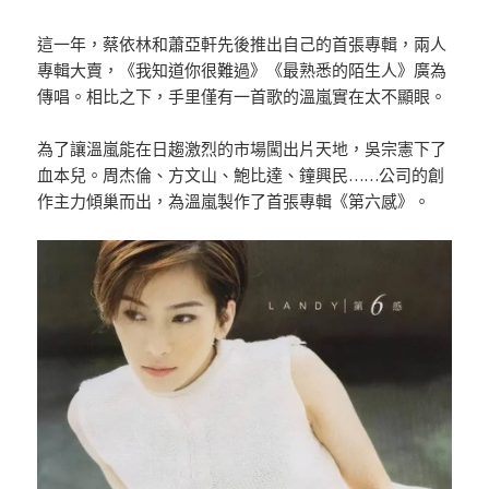
這一年，蔡依林和蕭亞軒先後推出自己的首張專輯，兩人
專輯大賣，《我知道你很難過》《最熟悉的陌生人》廣為
傳唱。相比之下，手里僅有一首歌的溫嵐實在太不顯眼。
為了讓溫嵐能在日趨激烈的市場闖出片天地，吳宗憲下了
血本兒。周杰倫、方文山、鮑比達、鐘興民……公司的創
作主力傾巢而出，為溫嵐製作了首張專輯《第六感》。