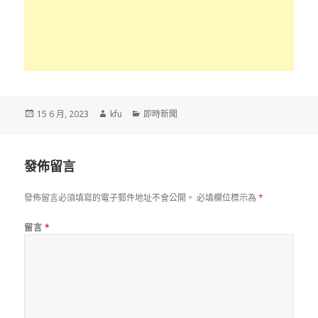
發
作
分
15 6 月, 2023
kfu
即時新聞
佈
者
類
於
發佈留言
發佈留言必須填寫的電子郵件地址不會公開。
必填欄位標示為
*
留言
*