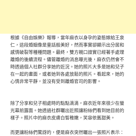
根據《自由娛樂》報導，當年麻衣以身孕的姿態嫁給王泉
仁，這段婚姻像是童話般美好，然而事實卻顯示出分居和
感情破裂等種種問題。最終，雙方親口證實已經著手處理
離婚的後續流程。儘管離婚的消息曝光後，麻衣仍然會不
時透過個人社群分享她的近況。她的照片大多是她和兒子
在一起的畫面，或者她到各處放鬆的照片。看起來，她的
心情非常平靜，並沒有受到離婚官司的影響。
除了分享和兒子相處時的點點滴滴，麻衣近年來很少在螢
光幕前露面。她透過社群曬出近照讓粉絲們看到她目前的
樣子。照片中的麻衣皮膚白皙稚嫩，笑容依舊甜美。
而更讓粉絲們驚訝的，便是麻衣突然曬出一張照片表示：