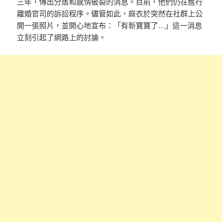
三年，傳出分居和感情破裂的消息。目前，他們仍在進行
離婚官司的訴訟程序。儘管如此，麻衣於突然在社群上公
開一張照片，並開心地宣布：「有新寶寶了…」這一消息
立刻引起了網路上的討論。