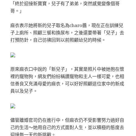
「終於迎接新寶寶，兒子有了弟弟，突然感覺變像個哥
哥。」
麻衣表示她將新的兒子取名為charo醬，現在正在訓練兒
子上廁所、照顧三餐和換尿布，之後還要帶著「兒子」去
打預防針，自己彷彿回到以前照顧幼兒的時候。
原來麻衣口中說的「新兒子」，其實是照片中被她抱在懷
裡的寵物狗，網友們紛紛稱讚寵物和主人一樣可愛，也相
信善良又充滿母愛的麻衣，可以好好照顧這位家中的新成
員以及兒子。
儘管離婚官司仍在進行中，但麻衣仍不受影響努力過好自
己的生活～她用自己的方式面對人生，並以積極的態度去
迎接每一天的新挑戰。