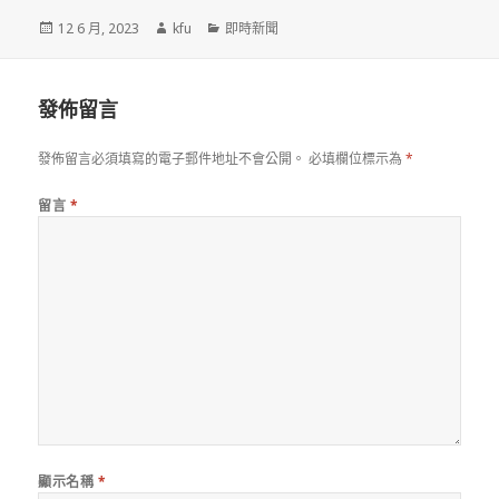
發
作
分
12 6 月, 2023
kfu
即時新聞
佈
者
類
於
發佈留言
發佈留言必須填寫的電子郵件地址不會公開。
必填欄位標示為
*
留言
*
顯示名稱
*