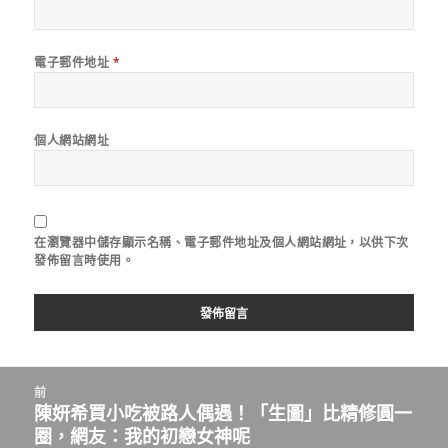
電子郵件地址
*
個人網站網址
在
瀏覽器
中儲存顯示名稱、電子郵件地址及個人網站網址，以供下次
發佈留言時使用。
文
前
章
陳妍希買小吃被路人偶遇！「生圖」比精修圓一
上
導
圈，網友：我的初戀女神呢
一