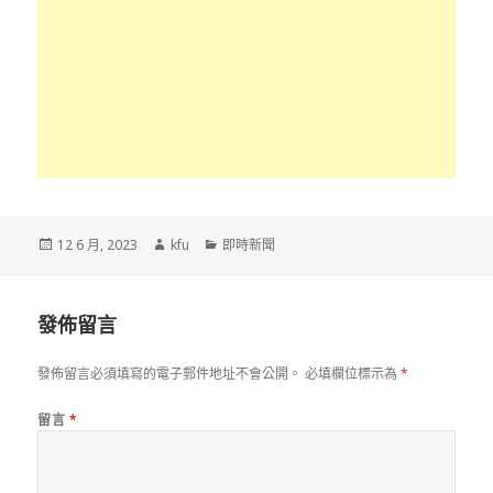
發
作
分
12 6 月, 2023
kfu
即時新聞
佈
者
類
於
發佈留言
發佈留言必須填寫的電子郵件地址不會公開。
必填欄位標示為
*
留言
*