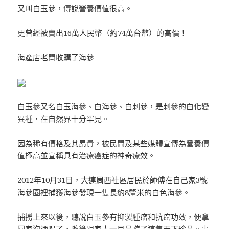
又叫白玉參，傳說營養價值很高。
更曾經被賣出16萬人民幣（約74萬台幣）的高價！
海產店老闆收購了海參
白玉參又名白玉海參、白海參、白刺參，是刺參的白化變
異種，在自然界十分罕見。
因為稀有價格及其昂貴，被民間及某些媒體宣傳為營養價
值極高並宣稱具有治療癌症的神奇療效。
2012年10月31日，大連周西社區居民於師傅在自己家3號
海參圈裡捕獲海參發現一隻長約8釐米的白色海參。
捕撈上來以後，聽說白玉參有抑製腫瘤和抗癌功效，便拿
回家泡酒喝了，隨後跟家人一同品嚐了這隻天下珍品。事