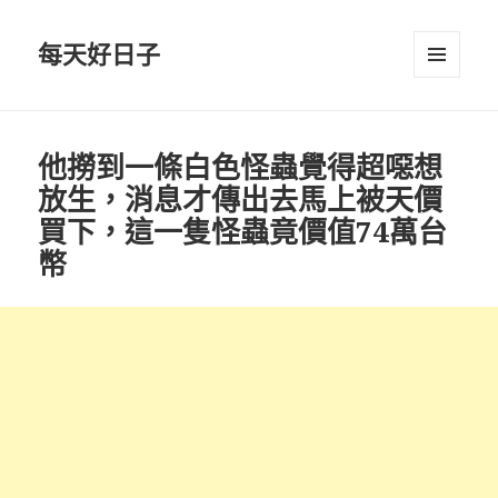
每天好日子
選單與
小工具
他撈到一條白色怪蟲覺得超噁想
放生，消息才傳出去馬上被天價
買下，這一隻怪蟲竟價值74萬台
幣