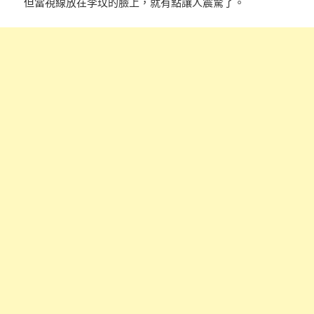
但當視線放在李玟的臉上，就有點讓人震驚了。