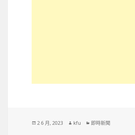
發
作
分
2 6 月, 2023
kfu
即時新聞
佈
者
類