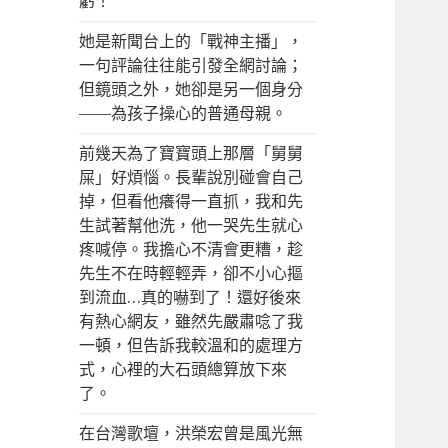
虧！
她是新聞台上的「戰神主播」，
一句評論往往能引發全網討論；
但鏡頭之外，她卻是另一個身分
——為孩子操心的普通母親。
前幾天為了寶寶頭上那層「舅舅
屎」好煩惱。長輩說別碰會自己
掉，但看他癢得一直抓，我和先
生試著幫他洗，他一哭先生就心
疼喊停。我擔心不清會更糟，趁
先生不在時輕輕弄，卻不小心摳
到流血…真的嚇到了！還好後來
有熱心網友，雖然先嚴肅唸了我
一頓，但告訴我較溫和的處理方
式，心裡的大石頭總算放下來
了。
在台灣歌壇，洪榮宏曾是風光無