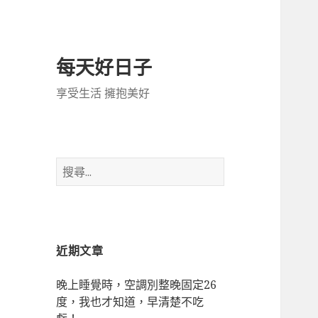
每天好日子
享受生活 擁抱美好
搜
尋
關
鍵
字:
近期文章
晚上睡覺時，空調別整晚固定26
度，我也才知道，早清楚不吃