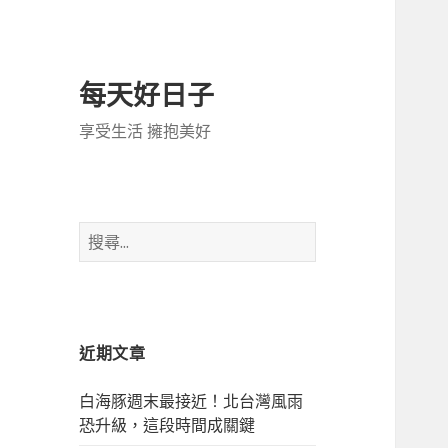
每天好日子
享受生活 擁抱美好
搜
尋
關
鍵
字:
近期文章
白海豚週末最接近！北台灣風雨
恐升級，這段時間成關鍵