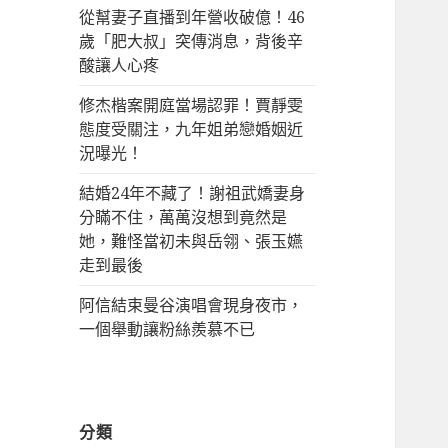
從幫妻子直播到年營收破億！46
歲「肥大叔」突傳消息，背後辛
酸讓人心疼
修杰楷案開庭當場認罪！賈靜雯
態度受關注，九年姐弟戀婚姻近
況曝光！
結婚24年不藏了！謝祖武嬌妻身
分瞞不住，萬萬沒想到竟然是
她，難怪當初未與岳翎、張玉嬿
走到最後
阿信結束曼谷演唱會現身夜市，
一個舉動讓粉絲羨慕不已
分類