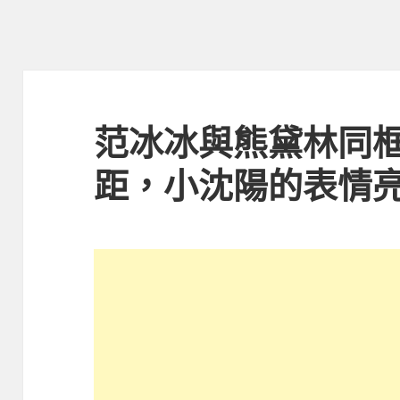
范冰冰與熊黛林同框
距，小沈陽的表情