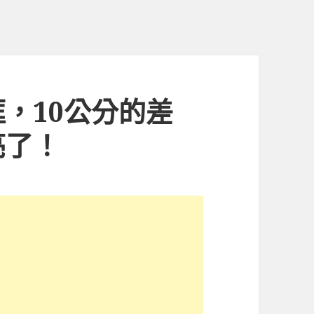
，10公分的差
亮了！