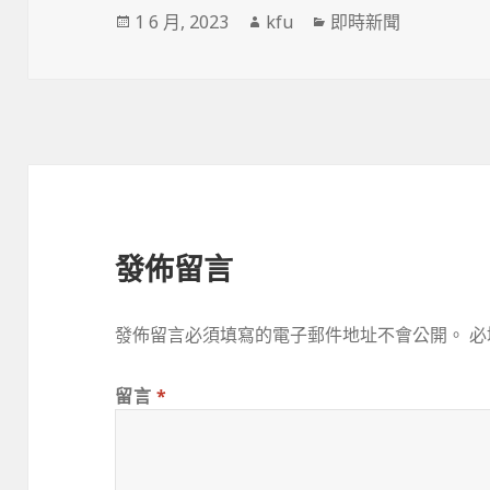
發
作
分
1 6 月, 2023
kfu
即時新聞
佈
者
類
於
發佈留言
發佈留言必須填寫的電子郵件地址不會公開。
必
留言
*