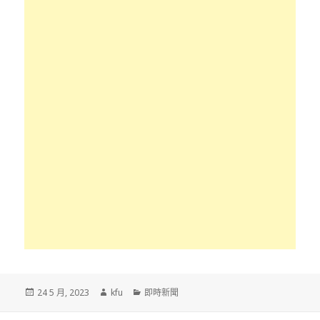
發
作
分
24 5 月, 2023
kfu
即時新聞
佈
者
類
於