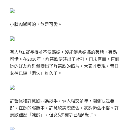
小臉肉嘟嘟的，煞是可愛。
有人說E寶長得並不像媽媽，沒能傳承媽媽的美貌，有點
可惜。在2016年，許慧欣便淡出了社群，再未露面。直到
她的好友許哲佩曬出了許慧欣的照片，大家才發現，昔日
女神已經「消失」許久了。
許哲佩和許慧欣同為歌手，倆人相交多年，關係很是要
好。在她的曬照中，許慧欣美貌依舊，狀態仍舊不俗。許
慧欣雖然「凍齡」，但女兒E寶卻已經6歲了。