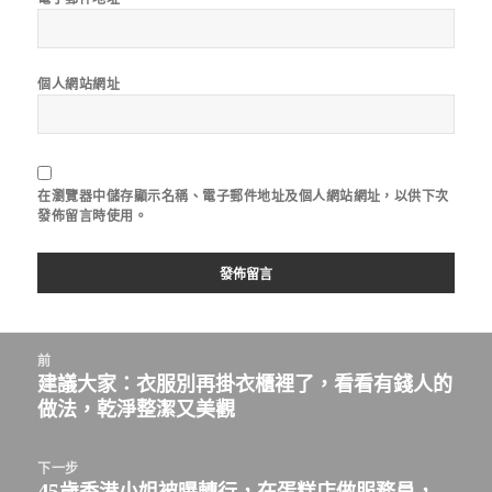
個人網站網址
在
瀏覽器
中儲存顯示名稱、電子郵件地址及個人網站網址，以供下次
發佈留言時使用。
文
前
章
建議大家：衣服別再掛衣櫃裡了，看看有錢人的
上
導
做法，乾淨整潔又美觀
一
覽
篇
文
下一步
章：
45歲香港小姐被曝轉行，在蛋糕店做服務員，
下