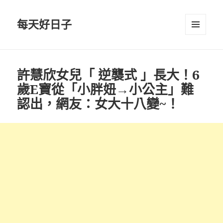
每天好日子
選單與
小工具
許慧欣女兒「 逆襲式 」長大！6
歲E寶從「小胖妞→小公主」難
認出，網友：女大十八變~！