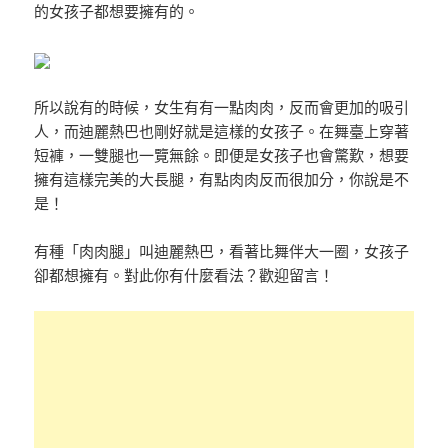
的女孩子都想要擁有的。
所以說有的時候，女生有有一點肉肉，反而會更加的吸引
人，而迪麗熱巴也剛好就是這樣的女孩子。在舞臺上穿著
短褲，一雙腿也一覽無餘。即便是女孩子也會驚歎，想要
擁有這樣完美的大長腿，有點肉肉反而很加分，你說是不
是！
有種「肉肉腿」叫迪麗熱巴，看著比舞伴大一圈，女孩子
卻都想擁有。對此你有什麼看法？歡迎留言！