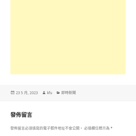
發
作
分
23 5 月, 2023
kfu
即時新聞
佈
者
類
於
發佈留言
發佈留言必須填寫的電子郵件地址不會公開。
必填欄位標示為
*