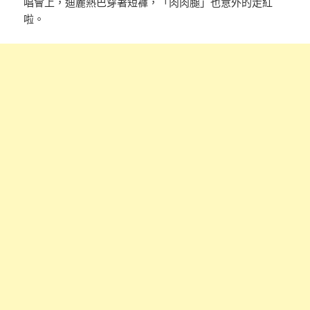
唱會上，迪麗熱巴穿著短褲，「肉肉腿」也意外的走紅
啦。