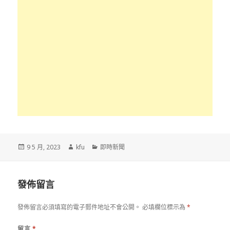
發
作
分
9 5 月, 2023
kfu
即時新聞
佈
者
類
於
發佈留言
發佈留言必須填寫的電子郵件地址不會公開。
必填欄位標示為
*
留言
*