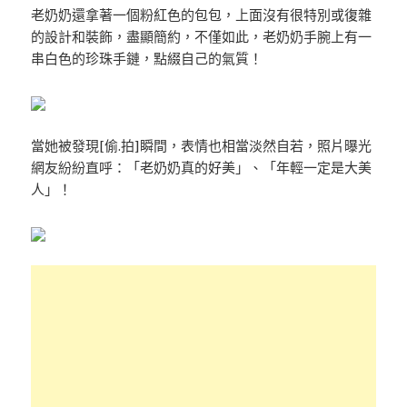
老奶奶還拿著一個粉紅色的包包，上面沒有很特別或復雜
的設計和裝飾，盡顯簡約，不僅如此，老奶奶手腕上有一
串白色的珍珠手鏈，點綴自己的氣質！
當她被發現[偷.拍]瞬間，表情也相當淡然自若，照片曝光
網友紛紛直呼：「老奶奶真的好美」、「年輕一定是大美
人」！