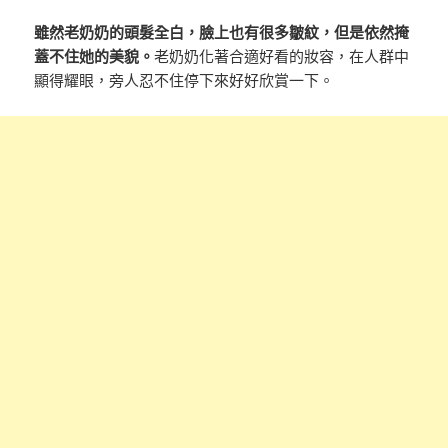
雖然老奶奶的頭髮全白，臉上也有很多皺紋，但是依然掩
蓋不住她的美貌。
老奶奶化著合適好看的妝容，在人群中
顯得耀眼，旁人忍不住停下來好好欣賞一下。