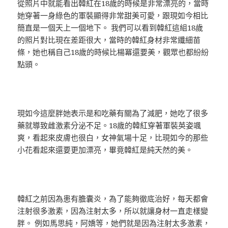
從照片中就能看出韓紅在18歲的時候是非常漂亮的，當時
她穿著一身綠色的軍裝顯得非常甜美可愛，跟現如今相比
簡直是一個天上一個地下。 我們可以看到韓紅這組18歲
的照片對比現在差距很大，當時的韓紅身材非常纖細苗
條，她也稱自己18歲的時候比楊冪還要美，觀眾也都紛紛
點頭。
現如今這麼胖她表示是和吃藥有關為了減肥，她吃了很多
藥就導致雌激素分泌不足。18歲的韓紅穿著軍裝英姿颯
爽，看起來皮膚也很白，女神氣場十足，比現如今的那些
小花看起來還要更加漂亮，畢竟韓紅是純天然的美。
韓紅之前因為患有膽囊炎，為了能夠徹底治好，每天都會
注射很多激素，因為注射太多，所以就讓身材一直走樣變
胖。 例如馬思純，阿嬌等，她們就是因為注射太多激素，