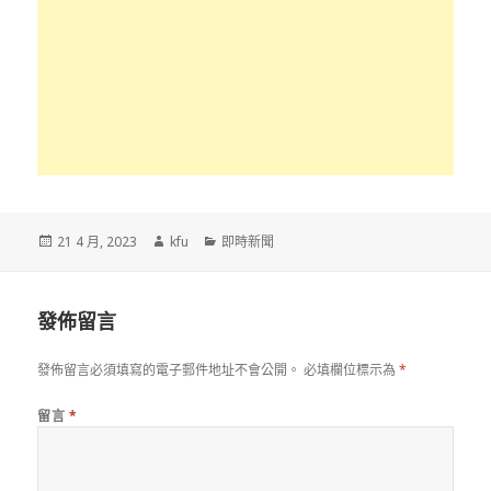
發
作
分
21 4 月, 2023
kfu
即時新聞
佈
者
類
於
發佈留言
發佈留言必須填寫的電子郵件地址不會公開。
必填欄位標示為
*
留言
*