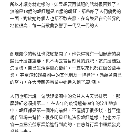
所以才讓身材走樣的，如果想要再減肥的話就很困難了。
無論是18歲的韓紅還是51歲的韓紅，都帶給了人們優秀的
一面，對於她每個人也都不敢去黑，在音樂界在公益界的
地位很高，每一首歌曲影響了一代又一代的人。
她現如今的韓紅也徹底想開了，他覺得擁有一個健康的身
體比什麼都重要，也不再去盲目刻意的減肥，該怎麼樣就
怎麼樣，自己生活得開心最好，一直以來也都在做公益事
業。 甚至還和娛樂圈中的其他朋友一塊進行，憑藉著自己
的努力，在大陸慈善事業中她進入到了.高.潮.。
人們也都常說一句話娛樂圈中的公益人古天樂排第一，那
麼韓紅必須排第二。 在去年的疫情還有08年的汶川地震
中，韓紅都是第一個沖向前鋒，不僅捐了很多錢，甚至還
親自到場去幫忙，很多明星都無法像韓紅這樣，她也表示
會一直把公益事業給進行到底的，在慈善行業中繼續發光
發熱下去。