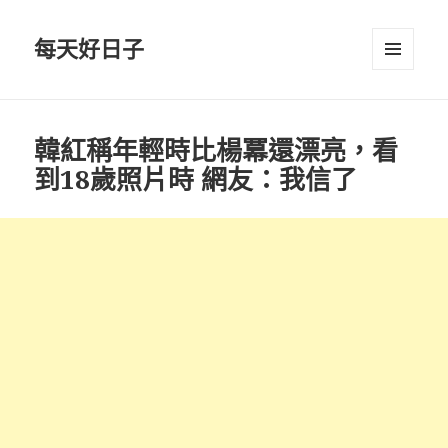
每天好日子
選單與
小工具
韓紅稱年輕時比楊冪還漂亮，看
到18歲照片時 網友：我信了