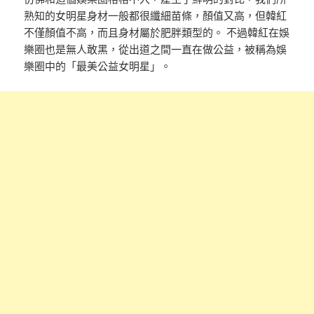
熟知的女明星身材一般都很纖細苗條，顏值又高，但韓紅
不僅顏值不高，而且身材屬於肥胖類型的。 不過韓紅在娛
樂圈也是無人敢黑，從出道之間一直在做公益，被稱為娛
樂圈中的「最美公益女明星」。