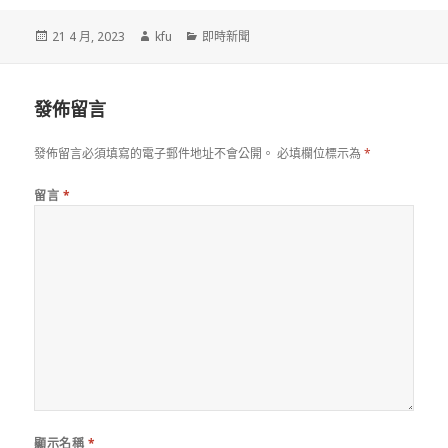
發
作
分
21 4 月, 2023
kfu
即時新聞
佈
者
類
於
發佈留言
發佈留言必須填寫的電子郵件地址不會公開。
必填欄位標示為
*
留言
*
顯示名稱
*