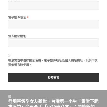
電子郵件地址
*
個人網站網址
在
瀏覽器
中儲存顯示名稱、電子郵件地址及個人網站網址，以供下次
發佈留言時使用。
文
前
章
劈腿害懷孕女友離世，台灣第一小生「靈堂下跪
上
導
求原諒」今再牽手「小20歲女友」：開始新的
一