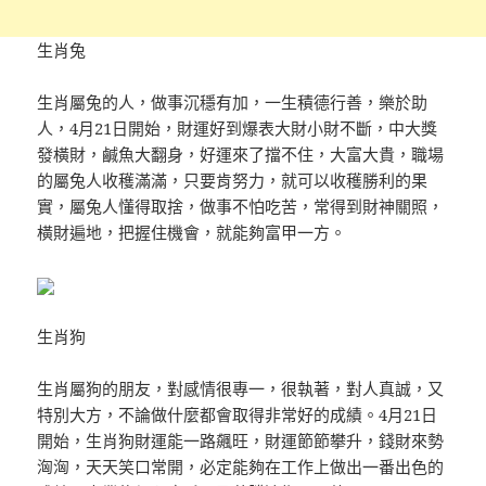
生肖兔
生肖屬兔的人，做事沉穩有加，一生積德行善，樂於助
人，4月21日開始，財運好到爆表大財小財不斷，中大獎
發橫財，鹹魚大翻身，好運來了擋不住，大富大貴，職場
的屬兔人收穫滿滿，只要肯努力，就可以收穫勝利的果
實，屬兔人懂得取捨，做事不怕吃苦，常得到財神關照，
橫財遍地，把握住機會，就能夠富甲一方。
生肖狗
生肖屬狗的朋友，對感情很專一，很執著，對人真誠，又
特別大方，不論做什麼都會取得非常好的成績。4月21日
開始，生肖狗財運能一路飆旺，財運節節攀升，錢財來勢
洶洶，天天笑口常開，必定能夠在工作上做出一番出色的