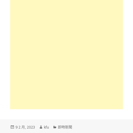
發
作
分
9 2 月, 2023
kfu
即時新聞
佈
者
類