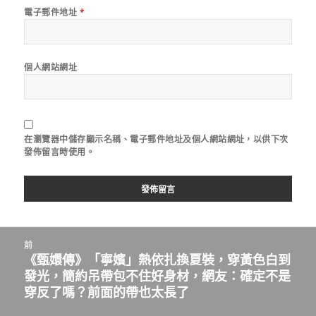
電子郵件地址
*
個人網站網址
在
瀏覽器
中儲存顯示名稱、電子郵件地址及個人網站網址，以供下次
發佈留言時使用。
文
前
章
《甄嬛傳》「寧嬪」熱依扎換夏裝，穿黃色白到
上
導
發光，簡約吊帶包不住好身材，網友：確定不是
一
覽
穿反了嗎？前面的帶也太長了
篇
文