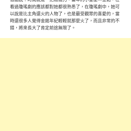
看過瓊瑤劇的應該都對她都很熟悉了，在瓊瑤劇中，她可
以說是比主角還火的人物了，也是最受觀眾的喜愛的，當
時還很多人覺得金銘年紀輕輕就那麼火了，而且非常的不
錯，將來長大了肯定前途無限了。