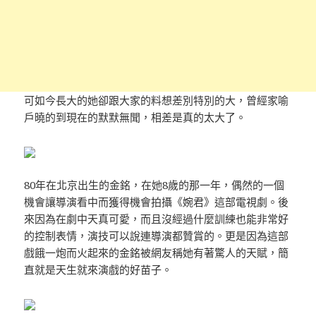
可如今長大的她卻跟大家的料想差別特別的大，曾經家喻
戶曉的到現在的默默無聞，相差是真的太大了。
80年在北京出生的金銘，在她8歲的那一年，偶然的一個
機會讓導演看中而獲得機會拍攝《婉君》這部電視劇。後
來因為在劇中天真可愛，而且沒經過什麼訓練也能非常好
的控制表情，演技可以說連導演都贊賞的。更是因為這部
戲餓一炮而火起來的金銘被網友稱她有著驚人的天賦，簡
直就是天生就來演戲的好苗子。