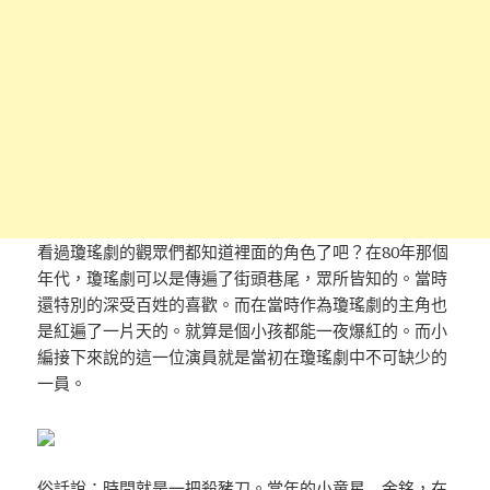
看過瓊瑤劇的觀眾們都知道裡面的角色了吧？在80年那個
年代，瓊瑤劇可以是傳遍了街頭巷尾，眾所皆知的。當時
還特別的深受百姓的喜歡。而在當時作為瓊瑤劇的主角也
是紅遍了一片天的。就算是個小孩都能一夜爆紅的。而小
編接下來說的這一位演員就是當初在瓊瑤劇中不可缺少的
一員。
俗話說：時間就是一把殺豬刀。當年的小童星—金銘，在