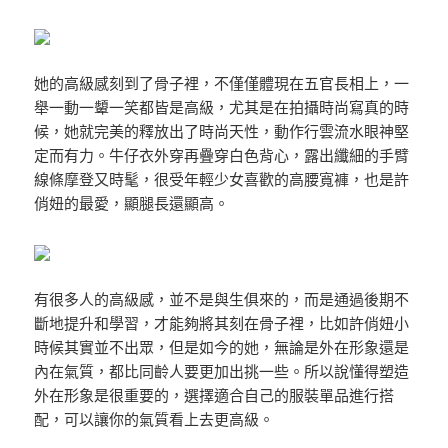
她的高級感刻到了骨子裡，不僅僅體現在五官長相上，一
舉一動一顰一笑都皆是高級，尤其是在拍攝時尚寫真的時
候，她就完美的釋放出了時尚天性，動作行雲流水眼神堅
定而有力。牛仔衣外穿再疊穿白色背心，露出纖細的手臂
線條摩登又時髦，很受年輕少女喜歡的高腰寬褲，也是許
俏妞的最愛，顯腿長還顯高。
有很多人的高級感，並不是與生俱來的，而是通過後期不
斷地提升和學習，才能夠將其刻在骨子裡，比如許俏妞小
時候其實並不出眾，但是如今的她，無論是外在形象還是
內在氣質，都比同齡人要更加出挑一些。所以說懂得塑造
外在形象是很重要的，選擇適合自己的服裝單品進行搭
配，可以讓你的氣質看上去更高級。