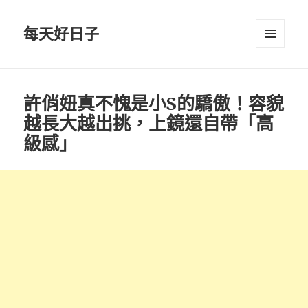
每天好日子
選單與
小工具
許俏妞真不愧是小S的驕傲！容貌
越長大越出挑，上鏡還自帶「高
級感」