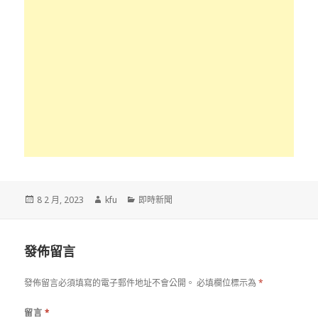
發
作
分
8 2 月, 2023
kfu
即時新聞
佈
者
類
於
發佈留言
發佈留言必須填寫的電子郵件地址不會公開。
必填欄位標示為
*
留言
*