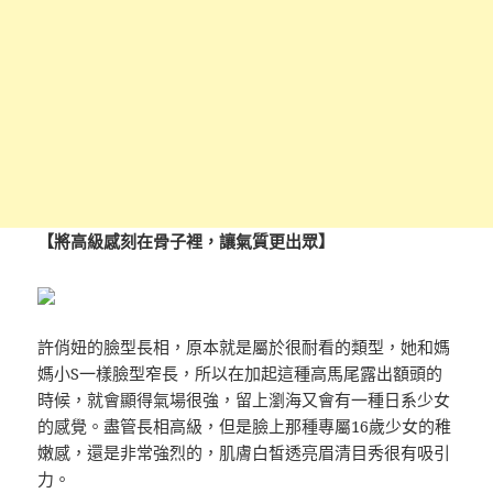
【將高級感刻在骨子裡，讓氣質更出眾】
許俏妞的臉型長相，原本就是屬於很耐看的類型，她和媽
媽小S一樣臉型窄長，所以在加起這種高馬尾露出額頭的
時候，就會顯得氣場很強，留上瀏海又會有一種日系少女
的感覺。盡管長相高級，但是臉上那種專屬16歲少女的稚
嫩感，還是非常強烈的，肌膚白皙透亮眉清目秀很有吸引
力。