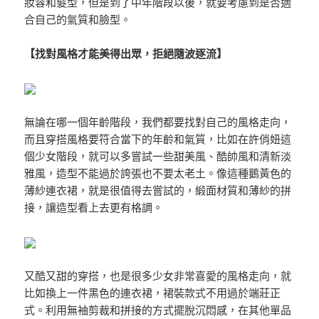
妝容和髮型，但是到了中年階段以後，就要考慮到是否適
合自己的氣質和臉型。
【找對風格才能美得出眾，拒絕隨波逐流】
無論在哪一個年齡階段，我們都要找對自己的風格走向，
而且穿搭風格要符合當下的年齡和氣質，比如在許俏妞這
個少女階段，就可以多嘗試一些甜美風、酷帥風和清新淡
雅風，造型不能過於誇張也不要太老土。像這種鵝黃色的
薄紗連衣裙，就是很值得去嘗試的，緞面材質和薄紗的拼
接，讓造型看上去更有格調。
又酷又甜的穿搭，也是很多少女非常喜愛的風格走向，就
比如換上一件黑色的連衣裙，裙裝款式不用過於端莊正
式。利用無袖剪裁和拼接的方式擺脫沉悶感，在其他單品