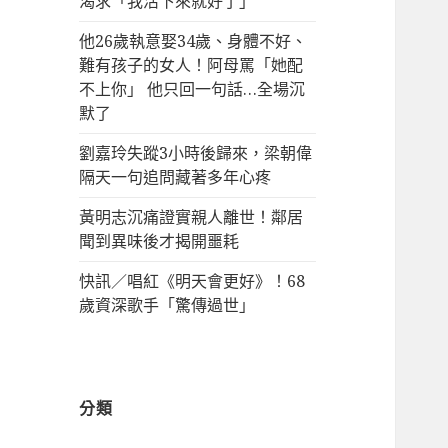
渴求「我活下來就好了」
他26歲執意娶34歲、身體不好、
難有孩子的女人！阿母罵「她配
不上你」 他只回一句話…全場沉
默了
劉嘉玲失蹤3小時後歸來，梁朝偉
隔天一句追問藏著多年心疼
黃明志沉痛證實親人離世！鄰居
聞到異味後才揭開噩耗
快訊／唱紅《明天會更好》！68
歲資深歌手「驚傳過世」
分類