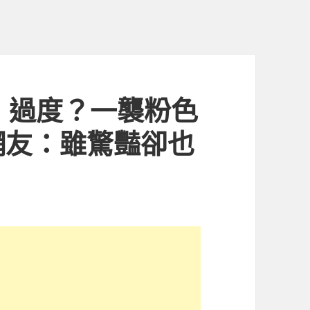
」過度？一襲粉色
網友：雖驚豔卻也