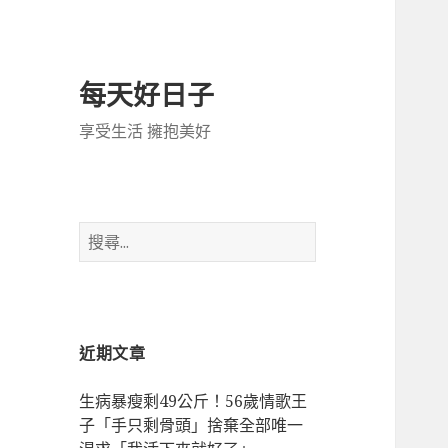
每天好日子
享受生活 擁抱美好
搜
尋
關
鍵
字:
近期文章
生病暴瘦剩49公斤！56歲情歌王
子「手只剩骨頭」捨棄全部唯一