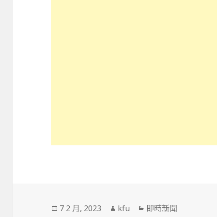
發
作
分
7 2 月, 2023
kfu
即時新聞