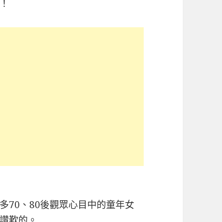
！
多70、80後觀眾心目中的童年女
讚歎的。