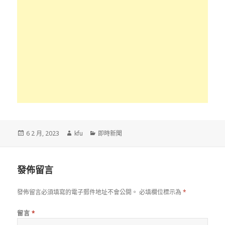
發
作
分
6 2 月, 2023
kfu
即時新聞
佈
者
類
於
發佈留言
發佈留言必須填寫的電子郵件地址不會公開。
必填欄位標示為
*
留言
*