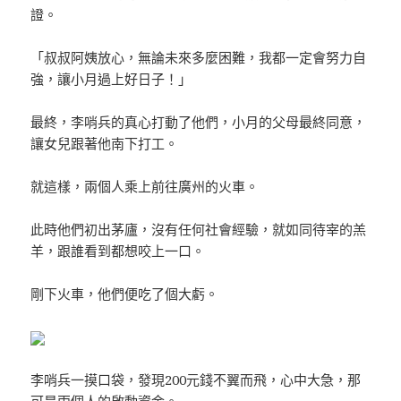
證。
「叔叔阿姨放心，無論未來多麼困難，我都一定會努力自
強，讓小月過上好日子！」
最終，李哨兵的真心打動了他們，小月的父母最終同意，
讓女兒跟著他南下打工。
就這樣，兩個人乘上前往廣州的火車。
此時他們初出茅廬，沒有任何社會經驗，就如同待宰的羔
羊，跟誰看到都想咬上一口。
剛下火車，他們便吃了個大虧。
李哨兵一摸口袋，發現200元錢不翼而飛，心中大急，那
可是兩個人的啟動資金。