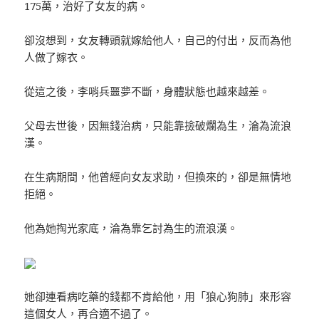
175萬，治好了女友的病。
卻沒想到，女友轉頭就嫁給他人，自己的付出，反而為他
人做了嫁衣。
從這之後，李哨兵噩夢不斷，身體狀態也越來越差。
父母去世後，因無錢治病，只能靠撿破爛為生，淪為流浪
漢。
在生病期間，他曾經向女友求助，但換來的，卻是無情地
拒絕。
他為她掏光家底，淪為靠乞討為生的流浪漢。
她卻連看病吃藥的錢都不肯給他，用「狼心狗肺」來形容
這個女人，再合適不過了。