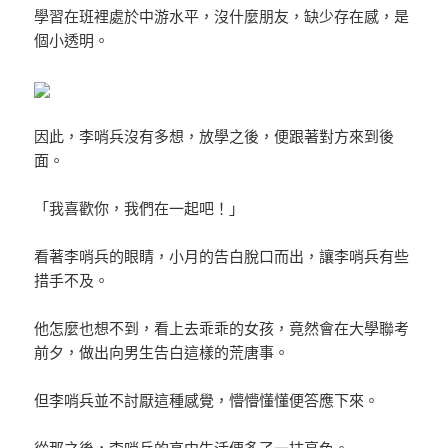
學習在班裡處於中游水平，沒什麼朋友，缺少存在感，是
個小透明。
因此，李哨兵沒有多想，放學之後，便跟著對方來到後
面。
「我喜歡你，我們在一起吧！」
看著李哨兵的眼睛，小月的告白脫口而出，讓李哨兵有些
措手不及。
他怎麼也想不到，看上去乖乖的女孩，竟然會在大學聯考
前夕，做出向男生告白這樣的荒唐事。
但李哨兵並不討厭這種感覺，懵懵懂懂便答應下來。
從那之後，李哨兵的高中生活便多了一抹亮色。