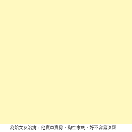
為給女友治病，他賣車賣房，掏空家底，好不容易湊齊