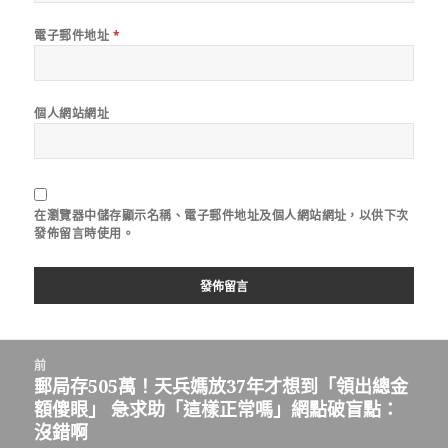
電子郵件地址
*
個人網站網址
在
瀏覽器
中儲存顯示名稱、電子郵件地址及個人網站網址，以供下次
發佈留言時使用。
文
前
章
郵局存505萬！天兵媽放37年才想到「領出總金
上
導
額傻眼」 急求助「這樣正常嗎」網點破盲點：
一
覽
沒錯啊
篇