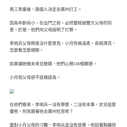
再三思量後，兩個人決定去廣州打工。
因為年齡尚小，在出門之前，必然要經過雙方父母的同
意，於是，他們向父母說明了打算。
李哨兵父母倒是沒什麼意見，小月性格溫柔，長相漂亮，
怎麼看怎麼順眼。
如果讓她做未來兒媳婦，他們心裡100個願意。
小月但父母卻不這樣認為。
在他們看來，李哨兵一沒有學歷，二沒有本事，女兒這麼
優秀，何苦跟著他去廣州吃苦呢？
面對小月父母的刁難，李哨兵並沒有放棄，他拍著胸脯保