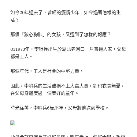
如今20年過去了，曾經的癡情少年，如今過著怎樣的生
活？
那個「狼心狗肺」的女孩，又遭到了怎樣的報應？
011973年，李哨兵出生於湖北老河口一戶普通人家，父母
都是工人。
那個年代，工人是社會的中堅力量。
因此，李哨兵的生活雖稱不上大富大貴，卻也衣食無憂，
在父母身邊度過一個美好的童年。
時光荏苒，李哨兵6歲那年，父母將他送到學校。
父母希望李哨兵能好好學習，將來考上一個好大學，改變