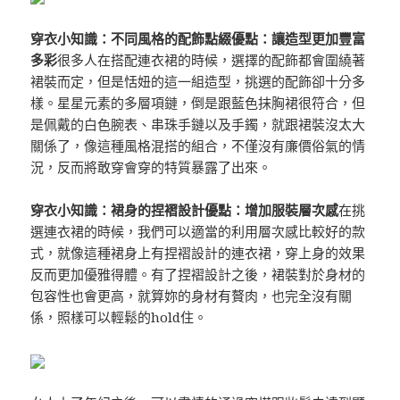
穿衣小知識：不同風格的配飾點綴
優點：讓造型更加豐富
多彩
很多人在搭配連衣裙的時候，選擇的配飾都會圍繞著
裙裝而定，但是恬妞的這一組造型，挑選的配飾卻十分多
樣。星星元素的多層項鏈，倒是跟藍色抹胸裙很符合，但
是佩戴的白色腕表、串珠手鏈以及手鐲，就跟裙裝沒太大
關係了，像這種風格混搭的組合，不僅沒有廉價俗氣的情
況，反而將敢穿會穿的特質暴露了出來。
穿衣小知識：裙身的捏褶設計
優點：增加服裝層次感
在挑
選連衣裙的時候，我們可以適當的利用層次感比較好的款
式，就像這種裙身上有捏褶設計的連衣裙，穿上身的效果
反而更加優雅得體。有了捏褶設計之後，裙裝對於身材的
包容性也會更高，就算妳的身材有贅肉，也完全沒有關
係，照樣可以輕鬆的hold住。