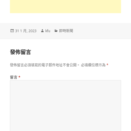
發
作
分
31 1 月, 2023
kfu
即時新聞
佈
者
類
於
發佈留言
發佈留言必須填寫的電子郵件地址不會公開。
必填欄位標示為
*
留言
*