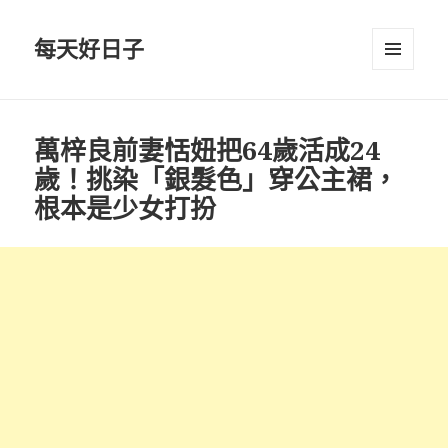
每天好日子
選單與
小工具
萬梓良前妻恬妞把64歲活成24
歲！挑染「銀髮色」穿公主裙，
根本是少女打扮