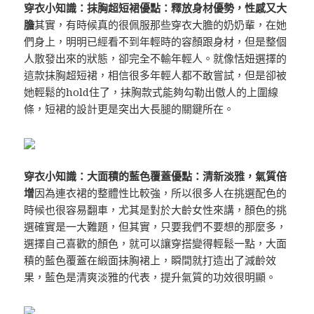
穿衣小知識：抹胸超短裙
優點：釋放身材優勢，性感又大
膽
其實，有時候真的很佩服那些穿衣大膽的奶奶輩，在她
們身上，明明已經看不到年輕時的容顏跟身材，但是整個
人散發出來的狀態，卻完全不輸年輕人。就像恬妞選擇的
這款抹胸超短裙，相信很多年輕人都不敢嘗試，但是卻被
她輕鬆的hold住了，抹胸款式能夠勾勒出傲人的上圍線
條，短裙的設計更是突出大長腿的關鍵所在。
穿衣小知識：大面積的藍色覆蓋
優點：清新淡雅，氣質倍
增
因為連衣裙的整體性比較強，所以很多人在挑選配色的
時候也很容易翻車，尤其是對於大齡女性來講，顏色的挑
選確實是一大難題，但其實，只要我們不要想的那麼多，
選擇自己喜歡的顏色，就可以讓穿搭變得輕鬆一點，大面
積的藍色覆蓋在緞面抹胸裙上，瞬間就打造出了減齡效
果，藍色是清爽淡雅的代表，提升氣質的功效很明顯。