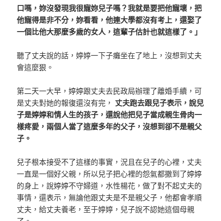
口嗎，妳沒發現我很寵妳兒子嗎？我就是要把他寵壞，把
他寵得是非不分，妳看看，他連大學都沒有考上，還娶了
一個比他大那麼多歲的女人，這輩子估計也就這樣了。」
聽了丈夫說的話，婷婷一下子癱坐在了地上，沒想到丈夫
會這麼狠。
第二天一大早，婷婷跟丈夫去民政局辦理了離婚手續，可
是丈夫對她的報復還沒有完，
丈夫跑去跟兒子表示，說兒
子是婷婷和情人生的孩子，還說他把兒子當成親生骨肉一
樣疼愛，兩個人當了這麼多年的父子，沒想到卻不是親父
子。
兒子根本接受不了這樣的事實，況且在兒子的心裡，丈夫
一直是一個好父親，所以兒子把心裡的怨氣都撒到了婷婷
的身上，說婷婷不守婦道，水性楊花，做了對不起丈夫的
事情，還表示，無論他跟丈夫是不是親父子，他都會孝順
丈夫，給丈夫養老，至于婷婷，兒子說不認她這個母親
了。