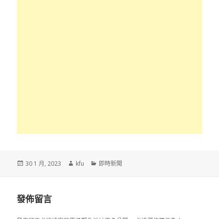
發
作
分
30 1 月, 2023
kfu
即時新聞
佈
者
類
於
發佈留言