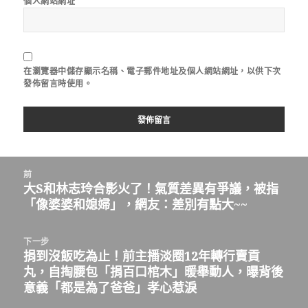
個人網站網址
在
瀏覽器
中儲存顯示名稱、電子郵件地址及個人網站網址，以供下次
發佈留言時使用。
文
前
章
大S和林志玲合影火了！氣質差異有爭議，被指
上
導
「像婆婆和媳婦」，網友：差別有點大~~
一
覽
篇
文
下一步
章：
捐到沒飯吃為止！前主播淡圈12年轉行賣貢
下
丸，自掏腰包「捐百口棺木」暖舉動人，曝背後
一
意義「都是為了爸爸」孝心惹淚
篇
文