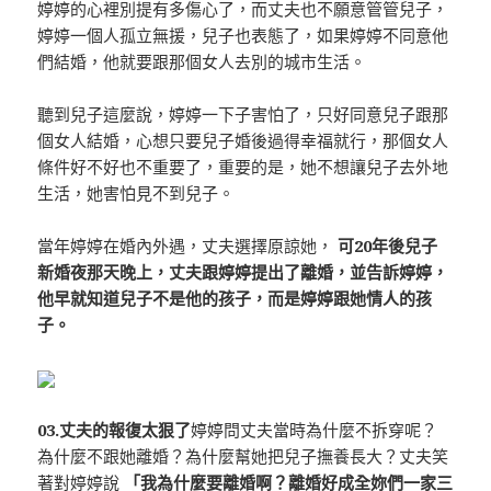
婷婷的心裡別提有多傷心了，而丈夫也不願意管管兒子，
婷婷一個人孤立無援，兒子也表態了，如果婷婷不同意他
們結婚，他就要跟那個女人去別的城市生活。
聽到兒子這麼說，婷婷一下子害怕了，只好同意兒子跟那
個女人結婚，心想只要兒子婚後過得幸福就行，那個女人
條件好不好也不重要了，重要的是，她不想讓兒子去外地
生活，她害怕見不到兒子。
當年婷婷在婚內外遇，丈夫選擇原諒她，
可20年後兒子
新婚夜那天晚上，丈夫跟婷婷提出了離婚，並告訴婷婷，
他早就知道兒子不是他的孩子，而是婷婷跟她情人的孩
子。
03.丈夫的報復太狠了
婷婷問丈夫當時為什麼不拆穿呢？
為什麼不跟她離婚？為什麼幫她把兒子撫養長大？丈夫笑
著對婷婷說
「我為什麼要離婚啊？離婚好成全妳們一家三