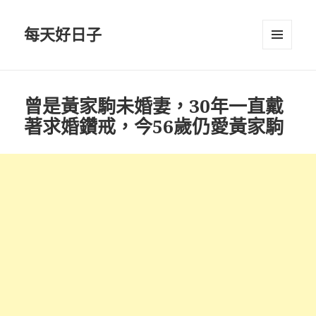
每天好日子
選單與
小工具
曾是黃家駒未婚妻，30年一直戴
著求婚鑽戒，今56歲仍愛黃家駒