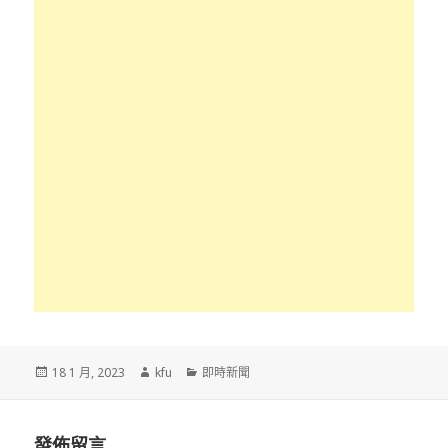
發
作
分
18 1 月, 2023
kfu
即時新聞
佈
者
類
於
發佈留言