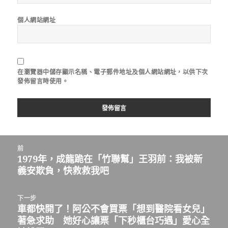
個人網站網址
在
瀏覽器
中儲存顯示名稱、電子郵件地址及個人網站網址，以供下次
發佈留言時使用。
文
前
章
1979年，成龍跪在「竹聯幫」王羽前：我被新
上
導
義安欺負，快救救我吧
一
覽
篇
文
下一步
章：
車都快開了！阿公不會買票「想到醫院看女兒」
下
著急求助 她好心讓票「下秒櫃台巧遇」愛心全
一