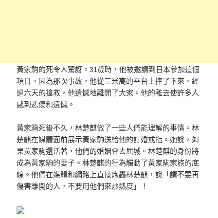
黃家駒的死令人驚訝。31歲時，他被邀請到日本參加這個
項目。因為那次事故，他從三米高的平台上摔了下來。經
過六天的搶救，他遺憾地離開了大家。他的離去使許多人
感到悲傷和遺憾。
黃家駒死後不久，林楚麒做了一些人們能理解的事情。林
楚麒在媒體面前展示黃家駒送給他的訂婚戒指。她說，如
果黃家駒還活著，他們的婚姻會去屈城。林楚麒的身份將
成為黃家駒的妻子。林楚麒的行為觸動了黃家駒家族的底
線。他們在媒體和網路上直接炮轟林楚麒，說「請不要再
傷害離開的人，不要用他們來炒熱度」！