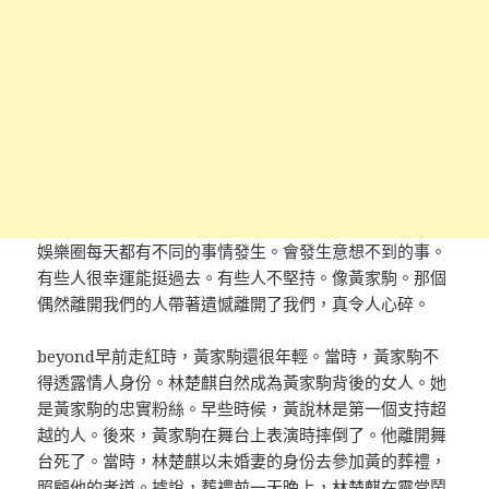
娛樂圈每天都有不同的事情發生。會發生意想不到的事。
有些人很幸運能挺過去。有些人不堅持。像黃家駒。那個
偶然離開我們的人帶著遺憾離開了我們，真令人心碎。
beyond早前走紅時，黃家駒還很年輕。當時，黃家駒不
得透露情人身份。林楚麒自然成為黃家駒背後的女人。她
是黃家駒的忠實粉絲。早些時候，黃說林是第一個支持超
越的人。後來，黃家駒在舞台上表演時摔倒了。他離開舞
台死了。當時，林楚麒以未婚妻的身份去參加黃的葬禮，
照顧他的孝道。據說，葬禮前一天晚上，林楚麒在靈堂鬧