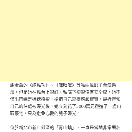
謝金燕的《練舞功》、《嗶嗶嗶》等舞曲風靡了台灣樂
壇。但是她在舞台上很紅，私底下卻很沒有安全感。她不
僅出門總是遮遮掩掩，還把自己裹得嚴嚴實實。最近得知
自己的住處被曝光後，她立刻花了5000萬元搬進了一處山
區豪宅，只為避免心愛的兒子曝光。
位於新北市新店郊區的「青山鎮」，一直是當地非常著名