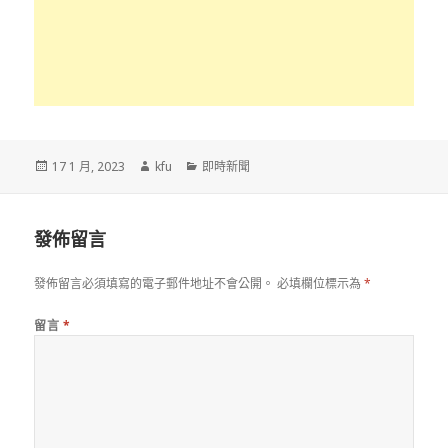
發
作
分
17 1 月, 2023
kfu
即時新聞
佈
者
類
於
發佈留言
發佈留言必須填寫的電子郵件地址不會公開。
必填欄位標示為
*
留言
*