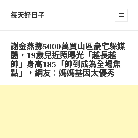
每天好日子
選單與
小工具
謝金燕擲5000萬買山區豪宅躲媒
體，19歲兒近照曝光「越長越
帥」身高185「帥到成為全場焦
點」，網友：媽媽基因太優秀