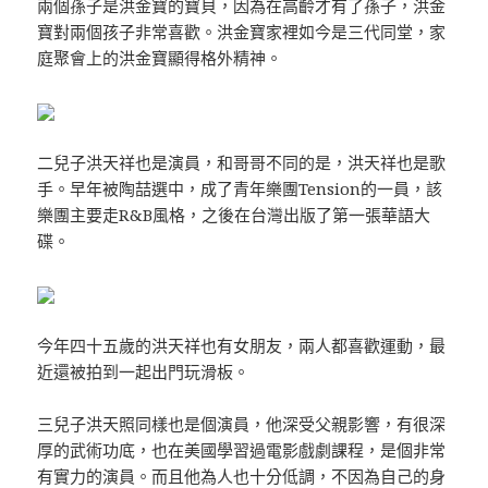
兩個孫子是洪金寶的寶貝，因為在高齡才有了孫子，洪金
寶對兩個孩子非常喜歡。洪金寶家裡如今是三代同堂，家
庭聚會上的洪金寶顯得格外精神。
二兒子洪天祥也是演員，和哥哥不同的是，洪天祥也是歌
手。早年被陶喆選中，成了青年樂團Tension的一員，該
樂團主要走R&B風格，之後在台灣出版了第一張華語大
碟。
今年四十五歲的洪天祥也有女朋友，兩人都喜歡運動，最
近還被拍到一起出門玩滑板。
三兒子洪天照同樣也是個演員，他深受父親影響，有很深
厚的武術功底，也在美國學習過電影戲劇課程，是個非常
有實力的演員。而且他為人也十分低調，不因為自己的身