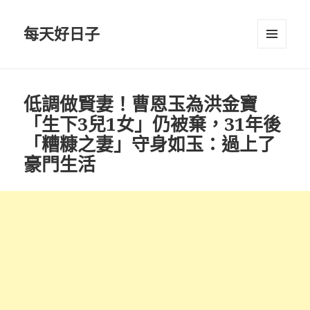
每天好日子
選單與
小工具
低調做賢妻！曹恩玉為洪金寶
「生下3兒1女」仍被棄，31年後
「糟糠之妻」守身如玉：過上了
豪門生活