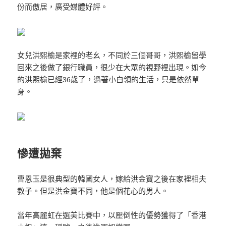
份而傲居，廣受媒體好評。
女兒洪熙榆是家裡的老幺，不同於三個哥哥，洪熙榆留學
回來之後做了銀行職員，很少在大眾的視野裡出現。如今
的洪熙榆已經36歲了，過著小白領的生活，只是依然單
身。
慘遭拋棄
曹恩玉是很典型的韓國女人，嫁給洪金寶之後在家裡相夫
教子。但是洪金寶不同，他是個花心的男人。
當年高麗虹在選美比賽中，以壓倒性的優勢獲得了「香港