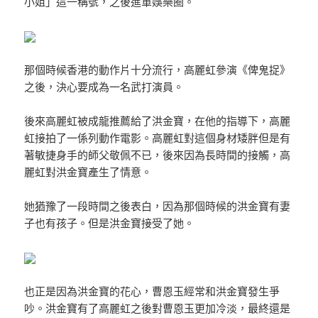
小姐」這一稱號，之後進軍娛樂圈。
那個時候香港的動作片十分流行，高麗虹參演《俾鬼捉》
之後，決心要成為一名武打演員。
後來高麗虹被成龍推薦給了洪金寶，在他的指導下，高麗
虹接拍了一係列動作電影。高麗虹對這個身材矮胖但是有
著敏捷身手的師父敬佩不已，後來因為長時間的接觸，高
麗虹對洪金寶產生了情意。
她猶豫了一段時間之後表白，因為那個時候的洪金寶有妻
子也有孩子。但是洪金寶接受了她。
也正是因為洪金寶的花心，曹恩玉經常和洪金寶發生爭
吵。洪金寶有了高麗虹之後對曹恩玉更加冷淡，最終還是