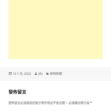
發
作
分
13 1 月, 2023
kfu
即時新聞
佈
者
類
於
發佈留言
發佈留言必須填寫的電子郵件地址不會公開。
必填欄位標示為
*