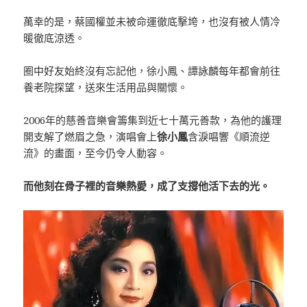
萬幸的是，蔡國權並未被命運徹底擊垮，也沒有被人情冷
暖徹底涼透。
圈中好友始終沒有忘記他，徐小鳳、譚詠麟每年都會前往
養老院探望，送來生活用品與關懷。
2006年的慈善音樂會籌集到近七十萬元善款，為他的護理
開支解了燃眉之急，演唱會上
徐小鳳
含淚唱響《順流逆
流》的畫面，至今仍令人動容。
而他刻在骨子裡的音樂熱愛，成了支撐他活下去的光。