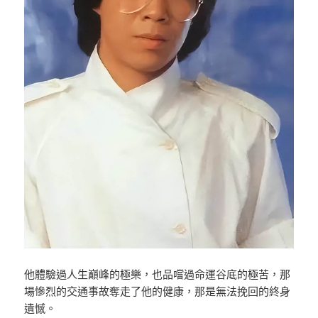
他體驗過人生巔峰的極樂，也品嚐過命運谷底的極苦，那
場慘烈的交通事故奪走了他的健康，那是無法挽回的終身
遺憾。