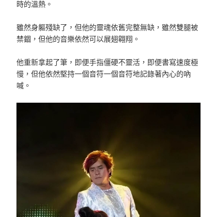
時的溫熱。
雖然身軀殘缺了，但他的靈魂依舊完整無缺，雖然雙腿被
禁錮，但他的音樂依然可以展翅翱翔。
他重新拿起了筆，即便手指僵硬不靈活，即便書寫速度極
慢，但他依然堅持一個音符一個音符地記錄著內心的吶
喊。