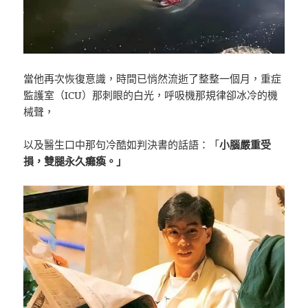
當他再次恢復意識，時間已悄然流逝了整整一個月，重症
監護室（ICU）那刺眼的白光，呼吸機那規律卻冰冷的機
械聲，
以及醫生口中那句冷酷如判決書的話語：「
小腦嚴重受
損，雙腿永久癱瘓。」