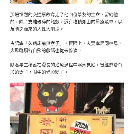
那場慘烈的交通事故奪走了他四位摯友的生命，留給他
的，除了支離破碎的軀殼，還有堆積如山的醫療賬單，以
及隨之而來的人性大崩塌。
古語雲「久病床前無孝子」，實際上，夫妻本是同林鳥，
大難臨頭各自飛的戲碼也從未停演。
隨著畢生積蓄在漫長的治療過程中逐漸見底，曾經恩愛有
加的妻子，眼中的光彩變了。