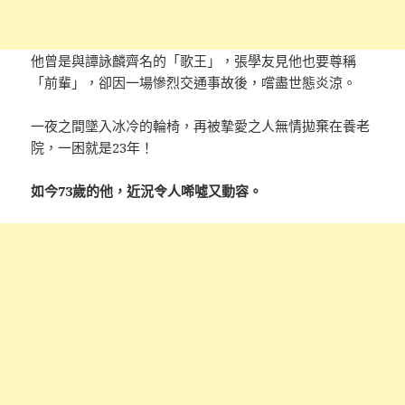
他曾是與譚詠麟齊名的「歌王」，張學友見他也要尊稱
「前輩」，卻因一場慘烈交通事故後，嚐盡世態炎涼。
一夜之間墜入冰冷的輪椅，再被摯愛之人無情拋棄在養老
院，一困就是23年！
如今73歲的他，近況令人唏噓又動容。