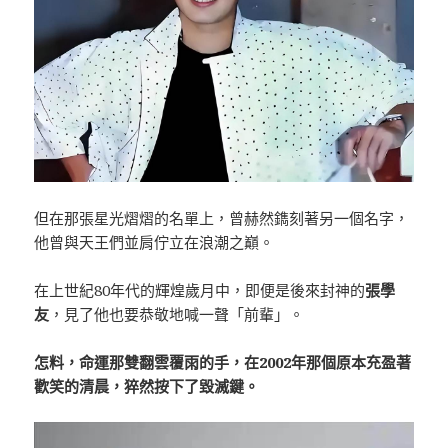
但在那張星光熠熠的名單上，曾赫然鐫刻著另一個名字，
他曾與天王們並肩佇立在浪潮之巔。
在上世紀80年代的輝煌歲月中，即便是後來封神的
張學
友
，見了他也要恭敬地喊一聲「前輩」。
怎料，命運那雙翻雲覆雨的手，在2002年那個原本充盈著
歡笑的清晨，猝然按下了毀滅鍵。