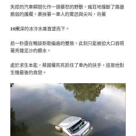
失控的汽車瞬間化作一頭暴怒的野獸，瘋狂地撞斷了路邊
脆弱的護欄，裹挾著一車人的驚恐與尖叫，向著
10米
深的冰冷水庫直墜而下。
前一秒還在暢談新歌編曲的雙唇，此刻只能被迫大口吞嚥
著夾雜泥沙的髒水。
處於求生本能，蔡國權死死抓住了車內的扶手，這是他對
生機最後的貪戀。