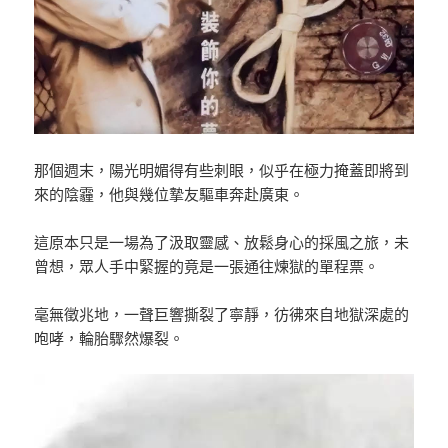
那個週末，陽光明媚得有些刺眼，似乎在極力掩蓋即將到
來的陰霾，他與幾位摯友驅車奔赴廣東。
這原本只是一場為了汲取靈感、放鬆身心的採風之旅，未
曾想，眾人手中緊握的竟是一張通往煉獄的單程票。
毫無徵兆地，一聲巨響撕裂了寧靜，彷彿來自地獄深處的
咆哮，輪胎驟然爆裂。