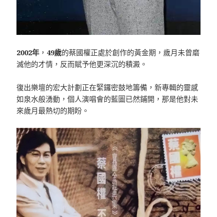
2002年
，
49歲
的蔡國權正處於創作的黃金期，歲月未曾磨
滅他的才情，反而賦予他更深沉的積澱。
復出樂壇的宏大計劃正在緊鑼密鼓地籌備，新專輯的靈感
如泉水般湧動，個人演唱會的藍圖已然鋪開，那是他對未
來歲月最熱切的期盼。