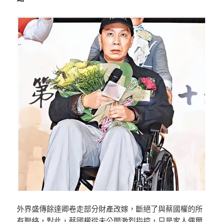
外界盛傳餘達卿卷走部分財產改嫁，斷絕了與蔡國權的所
有聯絡，對此，蔡國權從未公開激烈指控，只是家人偶爾