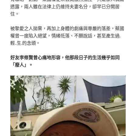
透露，兩人雖在法律上仍維持夫妻名分，卻早已分開居
住。
被摯愛之人拋棄，再加上身體的劇痛與尊嚴的落差，蔡國
權曾一度陷入絕望，情緒低落、不願說話，甚至產生過.
輕..生.的念頭。
好友李修賢曾心痛地形容，他那段日子的生活幾乎如同
「廢人」。