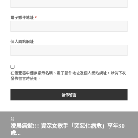
電子郵件地址
*
個人網站網址
在
瀏覽器
中儲存顯示名稱、電子郵件地址及個人網站網址，以供下次
發佈留言時使用。
文
前
章
凌晨癌逝!!! 資深女歌手「突惡化病危」享年50
上
導
歲…
一
覽