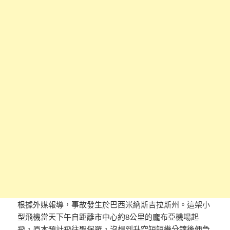
根據外媒報導，事故發生於巴西米納斯吉拉斯州。這架小
型飛機當天下午自距離市中心約8公里的龐布亞機場起
飛，原本預計飛往聖保羅，沒想到升空短短幾分鐘後便急