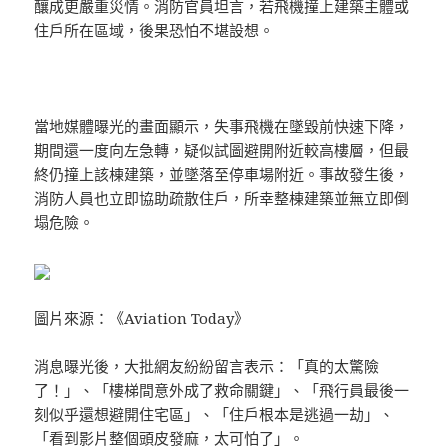
釀成更嚴重災情。消防官員坦言，若飛機撞上建築主體或
住戶所在區域，後果恐怕不堪設想。
當地媒體曝光的畫面顯示，失事飛機在墜毀前快速下降，
期間還一度向左急轉，疑似試圖避開附近較高樓層，但最
終仍撞上該棟建築，並墜落至停車場附近。事故發生後，
消防人員也立即協助疏散住戶，所幸整棟建築並無立即倒
塌危險。
圖片來源：《Aviation Today》
消息曝光後，大批網友紛紛留言表示：「真的太驚險
了！」、「樓梯間意外成了救命關鍵」、「飛行員最後一
刻似乎還想避開住宅區」、「住戶根本是逃過一劫」、
「看到影片整個頭皮發麻，太可怕了」。