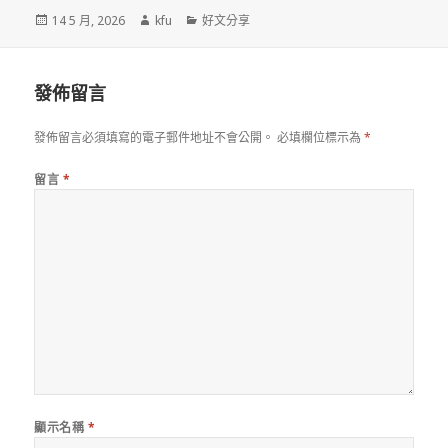
發
作
分
14 5 月, 2026
kfu
好文分享
佈
者
類
於
發佈留言
發佈留言必須填寫的電子郵件地址不會公開。
必填欄位標示為
*
留言
*
顯示名稱
*