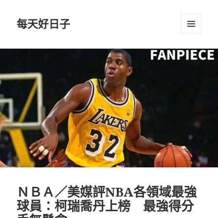
每天好日子
選單與
小工具
ＮＢＡ／美媒評NBA各領域最強
球員：柯瑞喬丹上榜 最強得分