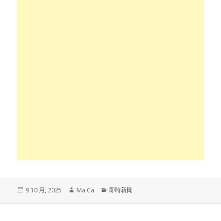
發
作
分
9 10 月, 2025
Ma Ca
即時新聞
佈
者
類
於