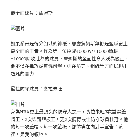
最全面球員：詹姆斯
如果喬丹是得分領域的神祇，那麼詹姆斯無疑是籃球史上
最全面的王者。作為第一位達成40000分+10000籃板
+10000助攻壯舉的球員，詹姆斯的全面性令人嘆為觀止。
他不僅在進攻端無懈可擊，更在防守、組織等方面展現出
超凡的實力。
最佳防守球員：奧拉朱旺
身為NBA史上最頂尖的防守人之一，奧拉朱旺3次當選蓋
帽王、2次榮膺籃板王，更2次摘得最佳防守球員桂冠。他
的每一次蓋帽、每一次籃板，都彷彿在向對手宣告：這
裡，是我的領地。