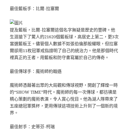
最佳籃板手：比爾-拉塞爾
提及籃板，比爾-拉塞爾這個名字無疑是歷史的豐碑。他
生涯搶下了驚人的21620個籃板球，高居史上第二，更3次
當選籃板王。儘管個人數據不如張伯倫那般耀眼，但拉塞
爾卻用11枚冠軍戒指證明了自己的統治力。他是那個時代
裡真正的王者，用籃板和防守書寫屬於自己的傳奇。
最佳傳球手：魔術師約翰遜
魔術師憑藉著出眾的大局觀和傳球視野，開創了輝煌一時
的“SHOW TIME”時代。魔術師的每一次傳球，都彷彿是
精心策劃的魔術表演，令人賞心悅目。他為湖人隊帶來了
五座總冠軍獎杯，更用傳球這項技術上升到了一個新的境
界。
最佳射手：史蒂芬-柯瑞