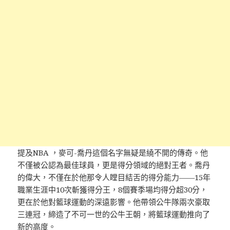
提及NBA ，麥可-喬丹這個名字無疑是繞不開的傳奇。他
不僅被公認為最佳球員，更是得分領域的絕對王者。喬丹
的偉大，不僅在於他那令人瞠目結舌的得分能力——15年
職業生涯中10次斬獲得分王，8個賽季場均得分超30分，
更在於他對籃球運動的深遠影響。他帶領公牛隊兩次豪取
三連冠，締造了不可一世的公牛王朝，將籃球運動推向了
新的高度。