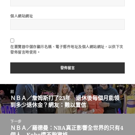
個人網站網址
在
瀏覽器
中儲存顯示名稱、電子郵件地址及個人網站網址，以供下次
發佈留言時使用。
文
前
章
ＮＢＡ／詹姆斯打了23年 退休後每個月能領
上
導
到多少退休金？網友：難以置信
一
覽
篇
文
下一步
章：
ＮＢＡ／羅德曼：NBA真正影響全世界的只有4
下
個人 Kobe還不夠資格
一