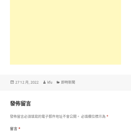
發
作
分
27 12 月, 2022
kfu
即時新聞
佈
者
類
於
發佈留言
發佈留言必須填寫的電子郵件地址不會公開。
必填欄位標示為
*
留言
*