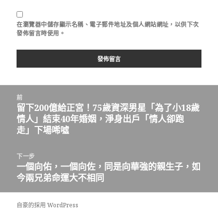
在
瀏覽器
中儲存顯示名稱、電子郵件地址及個人網站網址，以供下次
發佈留言時使用。
文
前
章
留下200億給正宮！75歲資深男星「為了小18歲
上
導
情人」結束40年婚姻，淨身出戶「情人卻跑
一
覽
走」下場唏噓
篇
文
章：
下一步
一個向佑，一個向佐，同是向華強的親生子，如
下
今兩兄弟命運大不相同
一
篇
文
自豪的採用 WordPress
章：