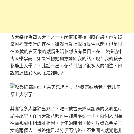
古天樂作為四大天王之一，顏值和演技同時在線，他是娛
樂圈裡響當當的存在，雖然事業上混得風生水起，但是現
在52歲的古天樂的感情生活依然沒有眉目，在一次採訪中
古天樂承認，如果當初她願意嫁給我的話，現在我的孩子
都能上大學了。此話一出，頓時引起了很多人的關注，他
說的這個女人到底是誰呢？
其實很多人都猜出來了，唯一被古天樂承認過的女明星就
是黃紀瑩，在《天龍八部》中飾演夢姑一角。兩個人因為
在電視劇中相識並相戀，七年的時間，被外界譽為金童玉
女的兩個人，最終還是以分手而告終，不免讓人感覺也非