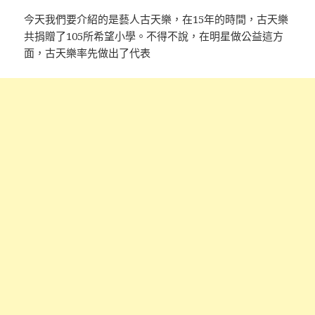
今天我們要介紹的是藝人古天樂，在15年的時間，古天樂
共捐贈了105所希望小學。不得不說，在明星做公益這方
面，古天樂率先做出了代表