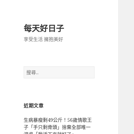
每天好日子
享受生活 擁抱美好
搜
尋
關
鍵
字:
近期文章
生病暴瘦剩49公斤！56歲情歌王
子「手只剩骨頭」捨棄全部唯一