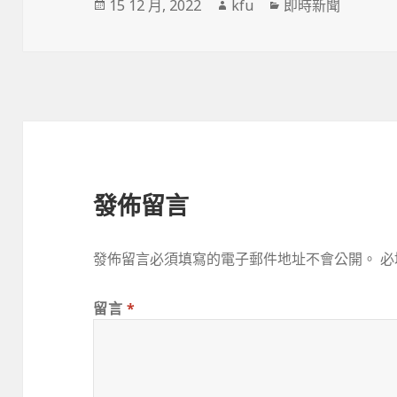
發
作
分
15 12 月, 2022
kfu
即時新聞
佈
者
類
於
發佈留言
發佈留言必須填寫的電子郵件地址不會公開。
必
留言
*