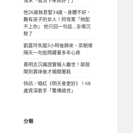
渴求「我活下來就好了」
他26歲執意娶34歲、身體不好、
難有孩子的女人！阿母罵「她配
不上你」 他只回一句話…全場沉
默了
劉嘉玲失蹤3小時後歸來，梁朝偉
隔天一句追問藏著多年心疼
黃明志沉痛證實親人離世！鄰居
聞到異味後才揭開噩耗
快訊／唱紅《明天會更好》！68
歲資深歌手「驚傳過世」
分類