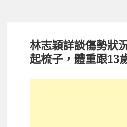
林志穎詳談傷勢狀
起梳子，體重跟13