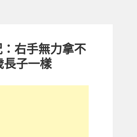
況：右手無力拿不
歲長子一樣