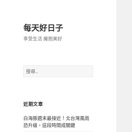
每天好日子
享受生活 擁抱美好
搜
尋
關
鍵
字:
近期文章
白海豚週末最接近！北台灣風雨
恐升級，這段時間成關鍵