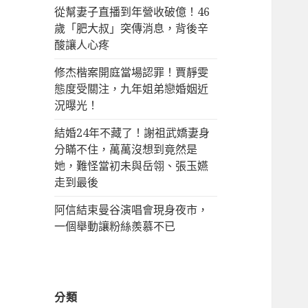
從幫妻子直播到年營收破億！46
歲「肥大叔」突傳消息，背後辛
酸讓人心疼
修杰楷案開庭當場認罪！賈靜雯
態度受關注，九年姐弟戀婚姻近
況曝光！
結婚24年不藏了！謝祖武嬌妻身
分瞞不住，萬萬沒想到竟然是
她，難怪當初未與岳翎、張玉嬿
走到最後
阿信結束曼谷演唱會現身夜市，
一個舉動讓粉絲羨慕不已
分類