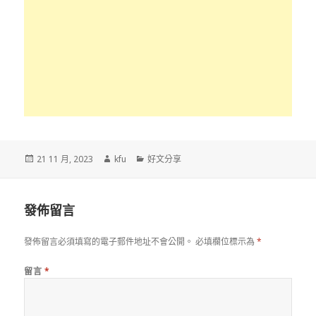
發
作
分
21 11 月, 2023
kfu
好文分享
佈
者
類
於
發佈留言
發佈留言必須填寫的電子郵件地址不會公開。
必填欄位標示為
*
留言
*