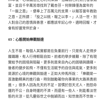
富，並且千辛萬苦尋找到了戴杏芬。何榮鋒僅為當年的
「一飯之恩」，便奉上了百萬元的支票，以報答當年救助
之恩。正所謂：「投之以桃，報之以李。」人活一世，別
人對自己的恩情與善意，都應該牢記心中，適時回報，才
會有好運常伴於身。
03：心態開始樂觀豁達
人生不易，每個人其實都是在負重前行，只是有人走得步
履蹣跚，有人行得輕鬆自如。前者的舉步維艱，除了有現
實給予的困境與阻礙，更多則是來自內心的困頓與躊躇。
後者的健步如飛，不僅有生活賦予的自信與底氣，更多則
是源於心境的樂觀與豁達。正如大仲馬所說：「樂觀是一
首激動精美的進行曲，時刻鼓勵著你向事業的大路英勇前
進。」很多人因為先天的不足，習慣於怨天尤人，抱怨命
運的不公，自身時運的不濟。而還有一些人，則能看淡世
態的炎涼，從凡塵俗世之中脫穎而出，知世故而不世故。