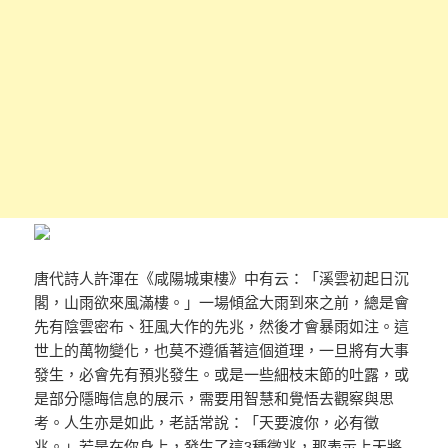
唐代詩人許渾在《咸陽城東樓》中有云：「溪雲初起日沉
閣，山雨欲來風滿樓。」一場傾盆大雨到來之前，總是會
先有陰雲密布、狂風大作的先兆，然後才會暴雨如注。這
世上的萬物變化，也莫不遵循著這個道理，一旦將有大事
發生，必會先有預兆發生。或是一些細枝末節的吐露，或
是部分隱晦信息的展示，需要用智慧和覺悟去觀察與思
考。人生亦是如此，老話常說：「天要渡你，必有徵
兆。」若是在你身上，發生了這3種徵兆，那表示上天將