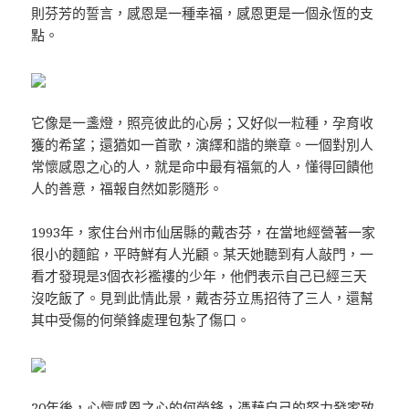
則芬芳的誓言，感恩是一種幸福，感恩更是一個永恆的支
點。
它像是一盞燈，照亮彼此的心房；又好似一粒種，孕育收
獲的希望；還猶如一首歌，演繹和諧的樂章。一個對別人
常懷感恩之心的人，就是命中最有福氣的人，懂得回饋他
人的善意，福報自然如影隨形。
1993年，家住台州市仙居縣的戴杏芬，在當地經營著一家
很小的麵館，平時鮮有人光顧。某天她聽到有人敲門，一
看才發現是3個衣衫襤褸的少年，他們表示自己已經三天
沒吃飯了。見到此情此景，戴杏芬立馬招待了三人，還幫
其中受傷的何榮鋒處理包紮了傷口。
20年後，心懷感恩之心的何榮鋒，憑藉自己的努力發家致