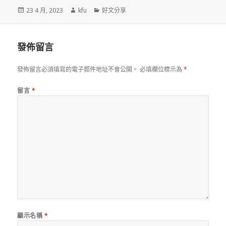
發
作
分
23 4 月, 2023
kfu
好文分享
佈
者
類
於
發佈留言
發佈留言必須填寫的電子郵件地址不會公開。
必填欄位標示為
*
留言
*
顯示名稱
*