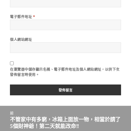
電子郵件地址
*
個人網站網址
在
瀏覽器
中儲存顯示名稱、電子郵件地址及個人網站網址，以供下次
發佈留言時使用。
文
前
章
不管家中有多窮，冰箱上面放一物，相當於請了
上
導
5個財神爺！第二天就能改命‼️
一
覽