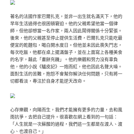
著名的法國作家巴爾扎克，並非一出生就名滿天下，他的
早年生活過得也很困頓窘迫。他的父親希望他當一個律
師，但他卻想當一名作家，兩人因此鬧得關係十分緊張。
後來，他的父親甚至停止提供生活費，巴爾扎克只能吃最
便宜的乾麵包，喝白開水度日。但他並未因此喪失鬥志，
每次吃飯，他都在桌上擺滿盤子，並在上面寫上各種美食
的名字，藉此「畫餅充饑」。他的樂觀和努力沒有辜負
他，他的小說《驢皮記》一炮而紅，他也因此名聲大噪。
面對生活的苦難，抱怨不會幫你解決任何問題，只有將一
切都看淡，專注於自身才能逆天改命。
心存樂觀，向陽而生，我們才能擁有更多的力量，去和風
雨抗爭，去把自己提升。很喜歡在網上看到的一句話：
「人生就是一次蘇醒的過程，我們這一生都是在渡人、渡
心、也渡自己。」