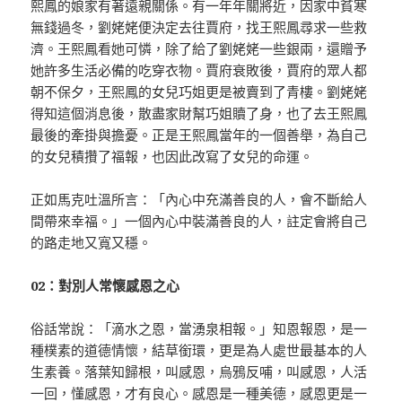
熙鳳的娘家有著遠親關係。有一年年關將近，因家中貧寒
無錢過冬，劉姥姥便決定去往賈府，找王熙鳳尋求一些救
濟。王熙鳳看她可憐，除了給了劉姥姥一些銀兩，還贈予
她許多生活必備的吃穿衣物。賈府衰敗後，賈府的眾人都
朝不保夕，王熙鳳的女兒巧姐更是被賣到了青樓。劉姥姥
得知這個消息後，散盡家財幫巧姐贖了身，也了去王熙鳳
最後的牽掛與擔憂。正是王熙鳳當年的一個善舉，為自己
的女兒積攢了福報，也因此改寫了女兒的命運。
正如馬克吐溫所言：「內心中充滿善良的人，會不斷給人
間帶來幸福。」一個內心中裝滿善良的人，註定會將自己
的路走地又寬又穩。
02：對別人常懷感恩之心
俗話常說：「滴水之恩，當湧泉相報。」知恩報恩，是一
種樸素的道德情懷，結草銜環，更是為人處世最基本的人
生素養。落葉知歸根，叫感恩，烏鴉反哺，叫感恩，人活
一回，懂感恩，才有良心。感恩是一種美德，感恩更是一