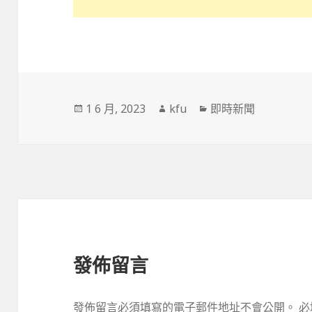
發
作
分
1 6 月, 2023
kfu
即時新聞
佈
者
類
於
發佈留言
發佈留言必須填寫的電子郵件地址不會公開。
必