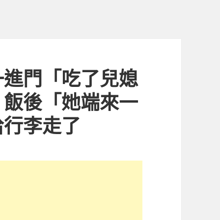
一進門「吃了兒媳
 飯後「她端來一
拾行李走了