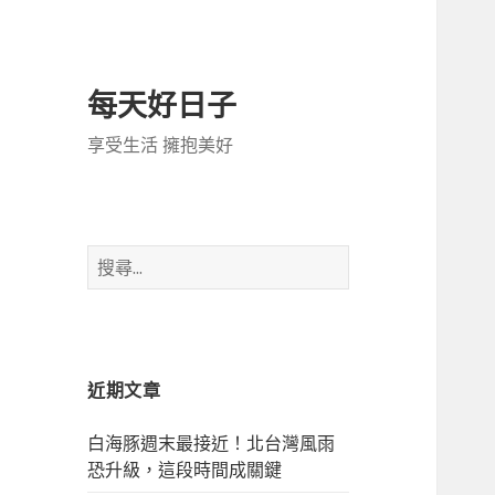
每天好日子
享受生活 擁抱美好
搜
尋
關
鍵
字:
近期文章
白海豚週末最接近！北台灣風雨
恐升級，這段時間成關鍵