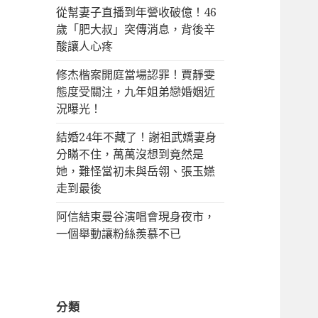
從幫妻子直播到年營收破億！46
歲「肥大叔」突傳消息，背後辛
酸讓人心疼
修杰楷案開庭當場認罪！賈靜雯
態度受關注，九年姐弟戀婚姻近
況曝光！
結婚24年不藏了！謝祖武嬌妻身
分瞞不住，萬萬沒想到竟然是
她，難怪當初未與岳翎、張玉嬿
走到最後
阿信結束曼谷演唱會現身夜市，
一個舉動讓粉絲羨慕不已
分類